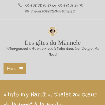
+33 6 32 02 70 29 ou +33 6 63 56 24 90
frederic@gites-mannele.fr
Les gîtes du Männele
Hébergements de vacances à Dabo dans les Vosges du
Nord
Menu
« Into my Hardt », chalet au cœur
de la forêt à la Hoube