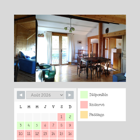
Disponible
Réservé
L
M
M
J
V
S
D
Passage
1
2
3
4
5
6
7
8
9
10
11
12
13
14
15
16