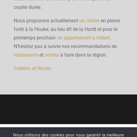
courte durée.
Nous proposons actuellement
un chalet
en pleine
forêt à la Hoube, au lieu dit de la Hardt et pour le
printemps prochain
un appartement à Hellert
.
N’hésitez pas à suivre nos recommandations de
restaurants
et
sorties
à faire dans la région.
Frédéric et Nicole
Copyright © Gîtes du Männele-Nicole TU MULLER 12 rue du
Nous utilisons des cookies pour vous garantir la meilleure