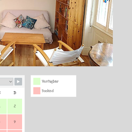
Verfügbar
Booked
S
D
1
2
8
9