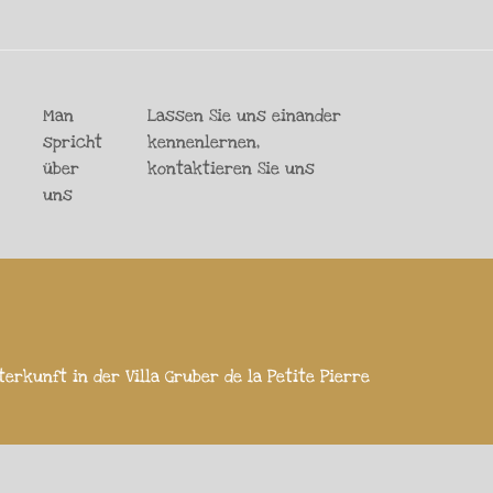
Man
Lassen Sie uns einander
spricht
kennenlernen,
über
kontaktieren Sie uns
uns
erkunft in der Villa Gruber de la Petite Pierre