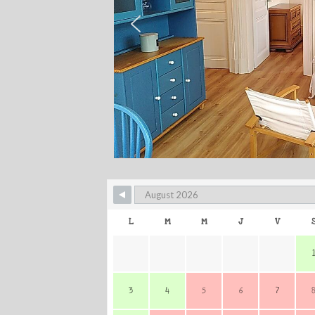
L
M
M
J
V
3
4
5
6
7